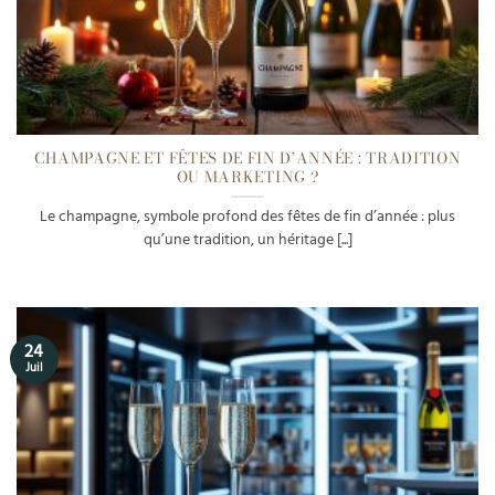
CHAMPAGNE ET FÊTES DE FIN D’ANNÉE : TRADITION
OU MARKETING ?
Le champagne, symbole profond des fêtes de fin d’année : plus
qu’une tradition, un héritage [...]
24
Juil