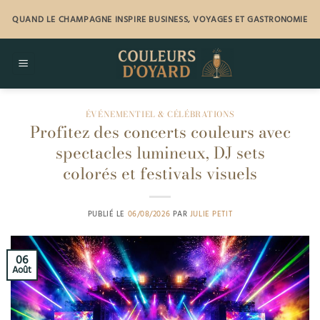
Passer
QUAND LE CHAMPAGNE INSPIRE BUSINESS, VOYAGES ET GASTRONOMIE
au
contenu
ÉVÉNEMENTIEL & CÉLÉBRATIONS
Profitez des concerts couleurs avec
spectacles lumineux, DJ sets
colorés et festivals visuels
PUBLIÉ LE
06/08/2026
PAR
JULIE PETIT
06
Août