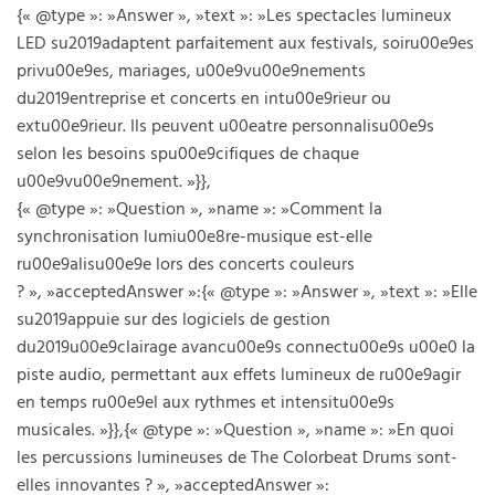
{« @type »: »Answer », »text »: »Les spectacles lumineux
LED su2019adaptent parfaitement aux festivals, soiru00e9es
privu00e9es, mariages, u00e9vu00e9nements
du2019entreprise et concerts en intu00e9rieur ou
extu00e9rieur. Ils peuvent u00eatre personnalisu00e9s
selon les besoins spu00e9cifiques de chaque
u00e9vu00e9nement. »}},
{« @type »: »Question », »name »: »Comment la
synchronisation lumiu00e8re-musique est-elle
ru00e9alisu00e9e lors des concerts couleurs
? », »acceptedAnswer »:{« @type »: »Answer », »text »: »Elle
su2019appuie sur des logiciels de gestion
du2019u00e9clairage avancu00e9s connectu00e9s u00e0 la
piste audio, permettant aux effets lumineux de ru00e9agir
en temps ru00e9el aux rythmes et intensitu00e9s
musicales. »}},{« @type »: »Question », »name »: »En quoi
les percussions lumineuses de The Colorbeat Drums sont-
elles innovantes ? », »acceptedAnswer »: