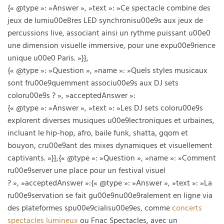
{« @type »: »Answer », »text »: »Ce spectacle combine des
jeux de lumiu00e8res LED synchronisu00e9s aux jeux de
percussions live, associant ainsi un rythme puissant u00e0
une dimension visuelle immersive, pour une expu00e9rience
unique u00e0 Paris. »}},
{« @type »: »Question », »name »: »Quels styles musicaux
sont fru00e9quemment associu00e9s aux DJ sets
coloru00e9s ? », »acceptedAnswer »:
{« @type »: »Answer », »text »: »Les DJ sets coloru00e9s
explorent diverses musiques u00e9lectroniques et urbaines,
incluant le hip-hop, afro, baile funk, shatta, gqom et
bouyon, cru00e9ant des mixes dynamiques et visuellement
captivants. »}},{« @type »: »Question », »name »: »Comment
ru00e9server une place pour un festival visuel
? », »acceptedAnswer »:{« @type »: »Answer », »text »: »La
ru00e9servation se fait gu00e9nu00e9ralement en ligne via
des plateformes spu00e9cialisu00e9es, comme
concerts
spectacles lumineux
ou Fnac Spectacles, avec un