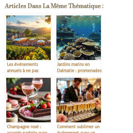
Articles Dans La Même Thématique :
Les événements
Jardins marins en
annuels à ne pas
Dalmatie : promenades
manquer en
au cœur des couleurs
Champagne
de la mer
Champagne rosé :
Comment sublimer un