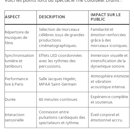
Voici les points forts du spectacle The Colorbeat Drums :
IMPACT SUR LE
ASPECT
DESCRIPTION
PUBLIC
Sélection de morceaux
Familiarité et
Répertoire de
célèbres issus de grandes
émotion renforcées
musiques de
productions
grâce à des
films
cinématographiques.
morceaux iconiques.
Synchronisation
Effets LED coordonnées
Immersion visuelle et
lumière et
avec les rythmes des
intensification de la
tambours
percussions.
dynamique sonore.
Atmosphère intimiste
Performance
Salle Jacques Higelin,
et vibration
live à Paris
MPAA Saint-Germain
acoustique intense.
Expérience complète
Durée
60 minutes continues
et soutenue.
Connexion entre
Interaction
Éveil corporel et
pulsations cardiaques des
sensorielle
émotionnel accru.
spectateurs et rythme.