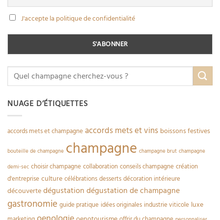
J'accepte la politique de confidentialité
NUAGE D’ÉTIQUETTES
accords mets et vins
boissons festives
accords mets et champagne
champagne
bouteille de champagne
champagne brut
champagne
choisir champagne
collaboration
conseils champagne
création
demi-sec
culture
d'entreprise
célébrations
desserts
décoration intérieure
dégustation
dégustation de champagne
découverte
gastronomie
luxe
guide pratique
idées originales
industrie viticole
oenologie
oenotourisme
marketing
offrir du champagne
personnaliser