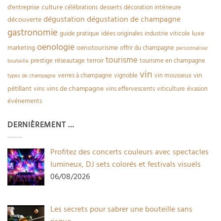
culture
d'entreprise
célébrations
desserts
décoration intérieure
dégustation
dégustation de champagne
découverte
gastronomie
luxe
guide pratique
idées originales
industrie viticole
oenologie
oenotourisme
marketing
offrir du champagne
personnaliser
tourisme
prestige
réseautage
terroir
tourisme en champagne
bouteille
vin
vin
verres à champagne
vignoble
vin mousseux
types de champagne
pétillant
vins de champagne
vins
vins effervescents
viticulture
évasion
événements
DERNIÈREMENT …
Profitez des concerts couleurs avec spectacles
lumineux, DJ sets colorés et festivals visuels
06/08/2026
Les secrets pour sabrer une bouteille sans