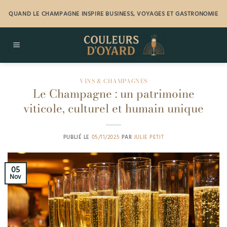
Passer
QUAND LE CHAMPAGNE INSPIRE BUSINESS, VOYAGES ET GASTRONOMIE
au
contenu
VINS & CHAMPAGNES
Le Champagne : un patrimoine
viticole, culturel et humain unique
PUBLIÉ LE
05/11/2025
PAR
JULIE PETIT
05
Nov