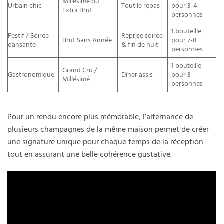
Millésimé ou
Urbain chic
Tout le repas
pour 3-4
Extra Brut
personnes
1 bouteille
Festif / Soirée
Reprise soirée
Brut Sans Année
pour 7-8
dansante
& fin de nuit
personnes
1 bouteille
Grand Cru /
Gastronomique
Dîner assis
pour 3
Millésimé
personnes
Pour un rendu encore plus mémorable, l’alternance de
plusieurs champagnes de la même maison permet de créer
une signature unique pour chaque temps de la réception
tout en assurant une belle cohérence gustative.