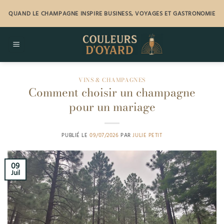
Passer
QUAND LE CHAMPAGNE INSPIRE BUSINESS, VOYAGES ET GASTRONOMIE
au
contenu
VINS & CHAMPAGNES
Comment choisir un champagne
pour un mariage
PUBLIÉ LE
09/07/2026
PAR
JULIE PETIT
09
Juil