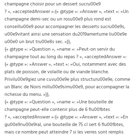
champagne choisir pour un dessert sucru00e9
? », »acceptedAnswer »:{« @type »: »Answer », »text »: »Un
champagne demi-sec ou un rosu00e9 plus rond est
conseillu00e9 pour accompagner les desserts sucru00e9s,
u00e9vitant ainsi une sensation du2019amertume liu00e9e
u00e0 un brut tru00e8s sec. »}},
{« @type »: »Question », »name »: »Peut-on servir du
champagne tout au long du repas ? », »acceptedAnswer »:
{« @type »: »Answer », »text »: »Oui, notamment avec des
plats de poisson, de volaille ou de viande blanche.
Privilu00e9giez une cuvu00e9e plus structuru00e9e, comme
un Blanc de Noirs millu00e9simu00e9, pour accompagner la
richesse du menu. »}},
{« @type »: »Question », »name »: »Une bouteille de
champagne peut-elle contenir plus de 6 flu00fbtes
? », »acceptedAnswer »:{« @type »: »Answer », »text »: »En
gu00e9nu00e9ral, une bouteille de 75 cl sert 6 flu00fbtes,
mais ce nombre peut atteindre 7 si les verres sont remplis