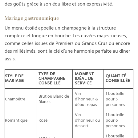
des goûts grâce à son équilibre et son expressivité.
Mariage gastronomique
Un menu étoilé appelle un champagne à la structure
complexe et longue en bouche. Les cuvées majestueuses,
comme celles issues de Premiers ou Grands Crus ou encore
des millésimés, sont la clé d’une harmonie parfaite au dîner
assis.
TYPE DE
MOMENT
STYLE DE
QUANTITÉ
CHAMPAGNE
IDÉAL DE
MARIAGE
CONSEILLÉE
CONSEILLÉ
SERVICE
Vin
1 bouteille
Brut ou Blanc de
Champêtre
d’honneur &
pour 5
Blancs
début repas
personnes
Vin
1 bouteille
Romantique
Rosé
d’honneur ou
pour 6
dessert
personnes
1 bouteille