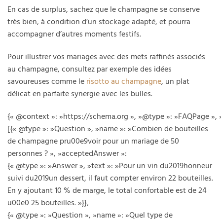
En cas de surplus, sachez que le champagne se conserve
très bien, à condition d’un stockage adapté, et pourra
accompagner d’autres moments festifs.
Pour illustrer vos mariages avec des mets raffinés associés
au champagne, consultez par exemple des idées
savoureuses comme le
risotto au champagne
, un plat
délicat en parfaite synergie avec les bulles.
{« @context »: »https://schema.org », »@type »: »FAQPage », 
[{« @type »: »Question », »name »: »Combien de bouteilles
de champagne pru00e9voir pour un mariage de 50
personnes ? », »acceptedAnswer »:
{« @type »: »Answer », »text »: »Pour un vin du2019honneur
suivi du2019un dessert, il faut compter environ 22 bouteilles.
En y ajoutant 10 % de marge, le total confortable est de 24
u00e0 25 bouteilles. »}},
{« @type »: »Question », »name »: »Quel type de