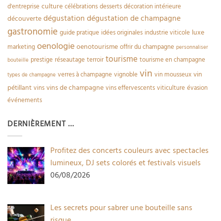
culture
d'entreprise
célébrations
desserts
décoration intérieure
dégustation
dégustation de champagne
découverte
gastronomie
luxe
guide pratique
idées originales
industrie viticole
oenologie
oenotourisme
marketing
offrir du champagne
personnaliser
tourisme
prestige
réseautage
terroir
tourisme en champagne
bouteille
vin
vin
verres à champagne
vignoble
vin mousseux
types de champagne
pétillant
vins de champagne
vins
vins effervescents
viticulture
évasion
événements
DERNIÈREMENT …
Profitez des concerts couleurs avec spectacles
lumineux, DJ sets colorés et festivals visuels
06/08/2026
Les secrets pour sabrer une bouteille sans
risque