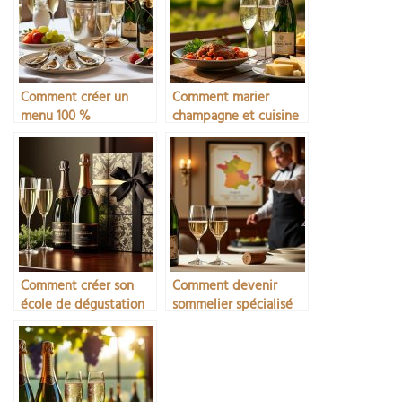
Comment créer un
Comment marier
menu 100 %
champagne et cuisine
champagne
régionale française
Comment créer son
Comment devenir
école de dégustation
sommelier spécialisé
en champagne