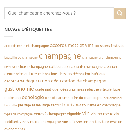
NUAGE D’ÉTIQUETTES
accords mets et vins
boissons festives
accords mets et champagne
champagne
bouteille de champagne
champagne brut
champagne
choisir champagne
collaboration
conseils champagne
création
demi-sec
culture
d'entreprise
célébrations
desserts
décoration intérieure
dégustation
dégustation de champagne
découverte
gastronomie
luxe
guide pratique
idées originales
industrie viticole
oenologie
oenotourisme
marketing
offrir du champagne
personnaliser
tourisme
prestige
réseautage
terroir
tourisme en champagne
bouteille
vin
vin
verres à champagne
vignoble
vin mousseux
types de champagne
pétillant
vins de champagne
vins
vins effervescents
viticulture
évasion
événements