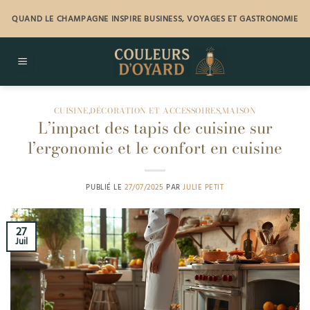
Passer
QUAND LE CHAMPAGNE INSPIRE BUSINESS, VOYAGES ET GASTRONOMIE
au
contenu
CUISINE
,
DÉCORATION ET ACCESSOIRES
,
MAISON
L’impact des tapis de cuisine sur
l’ergonomie et le confort en cuisine
PUBLIÉ LE
27/07/2025
PAR
JULIE PETIT
27
Juil