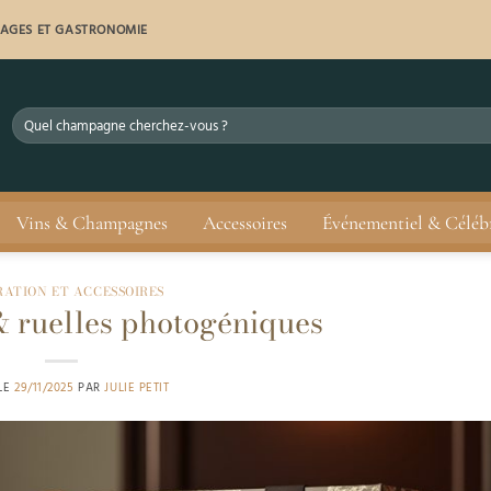
YAGES ET GASTRONOMIE
Vins & Champagnes
Accessoires
Événementiel & Céléb
ATION ET ACCESSOIRES
& ruelles photogéniques
 LE
29/11/2025
PAR
JULIE PETIT