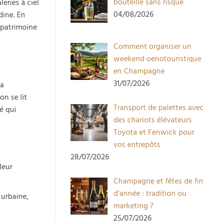
bouteille sans risque
eries à ciel
04/08/2026
dine. En
 patrimoine
Comment organiser un
weekend oenotouristique
en Champagne
31/07/2026
 a
n se lit
Transport de palettes avec
é qui
des chariots élévateurs
Toyota et Fenwick pour
vos entrepôts
28/07/2026
leur
Champagne et fêtes de fin
d’année : tradition ou
 urbaine,
marketing ?
25/07/2026