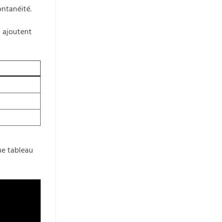
ontanéité.
i ajoutent
ue tableau