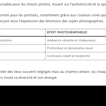
urnable pour les shoots photos, misant sur l’authenticité et la sp
nités pour les portraits, notamment grâce aux couleurs vives qu
çant ainsi l’expression des émotions des sujets photographiés.
EFFET PHOTOGRAPHIQUE
ositions
Ambiance vibrante et chaleureuse
Profondeur et dynamisme visuel
Contraste créatif et modernité
celer des lieux souvent négligés mais au charme certain, où chaq
ns toute sa diversité et son énergie.