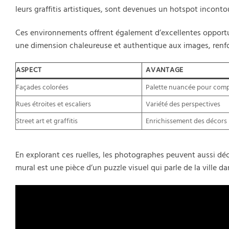
leurs graffitis artistiques, sont devenues un hotspot inconto
Ces environnements offrent également d’excellentes opportu
une dimension chaleureuse et authentique aux images, renfor
ASPECT
AVANTAGE
Façades colorées
Palette nuancée pour comp
Rues étroites et escaliers
Variété des perspectives
Street art et graffitis
Enrichissement des décors
En explorant ces ruelles, les photographes peuvent aussi dé
mural est une pièce d’un puzzle visuel qui parle de la ville da