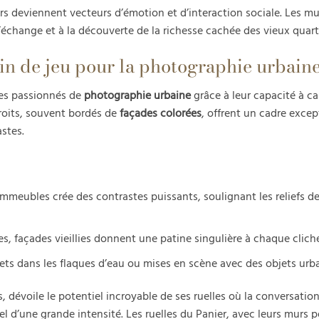
s deviennent vecteurs d’émotion et d’interaction sociale. Les mu
’échange et à la découverte de la richesse cachée des vieux quarti
ain de jeu pour la photographie urbain
es passionnés de
photographie urbaine
grâce à leur capacité à ca
troits, souvent bordés de
façades colorées
, offrent un cadre excep
astes.
es immeubles crée des contrastes puissants, soulignant les reliefs d
es, façades vieillies donnent une patine singulière à chaque clich
flets dans les flaques d’eau ou mises en scène avec des objets urba
 dévoile le potentiel incroyable de ses ruelles où la conversation
l d’une grande intensité. Les ruelles du Panier, avec leurs murs p