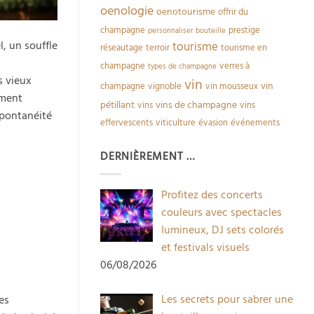
oenologie
oenotourisme
offrir du
champagne
prestige
personnaliser bouteille
, un souffle
tourisme
réseautage
terroir
tourisme en
champagne
verres à
types de champagne
s vieux
vin
vin
champagne
vignoble
vin mousseux
ement
pétillant
vins de champagne
vins
vins
 spontanéité
effervescents
viticulture
évasion
événements
DERNIÈREMENT …
Profitez des concerts
couleurs avec spectacles
lumineux, DJ sets colorés
et festivals visuels
06/08/2026
Les secrets pour sabrer une
ces