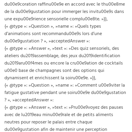
du00e9coration raffinu00e9e en accord avec le thu00e8me
de la du00e9gustation pour immerger les invitu00e9s dans
une expu00e9rience sensorielle complu00e8te. »}},
{« @type »: »Question », »name »: »Quels types
d’animations sont recommandu00e9s lors d’une
du00e9gustation ? », »acceptedAnswer »:
{« @type »: »Answer », »text »: »Des quiz sensoriels, des
ateliers du2019assemblage, des jeux du2019identification
du2019aru00f4mes ou encore la cru00e9ation de cocktails
u00e0 base de champagnes sont des options qui
dynamisent et enrichissent la soiru00e9e. »}},
{« @type »: »Question », »name »: »Comment u00e9viter la
fatigue gustative pendant une soiru00e9e du00e9gustation
? », »acceptedAnswer »:
{« @type »: »Answer », »text »: »Pru00e9voyez des pauses
avec de lu2019eau minu00e9rale et de petits aliments
neutres pour reposer le palais entre chaque
du00e9gustation afin de maintenir une perception