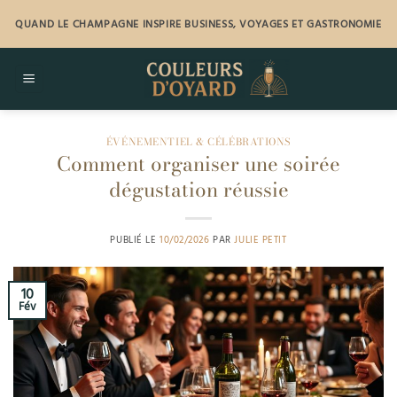
Passer
QUAND LE CHAMPAGNE INSPIRE BUSINESS, VOYAGES ET GASTRONOMIE
au
contenu
ÉVÉNEMENTIEL & CÉLÉBRATIONS
Comment organiser une soirée
dégustation réussie
PUBLIÉ LE
10/02/2026
PAR
JULIE PETIT
10
Fév