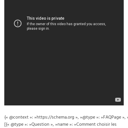
{« @context »: »https://schema.org », »@type »: »FAQPage », 
[{« @type »: »Question », »name »: »Comment choisir les