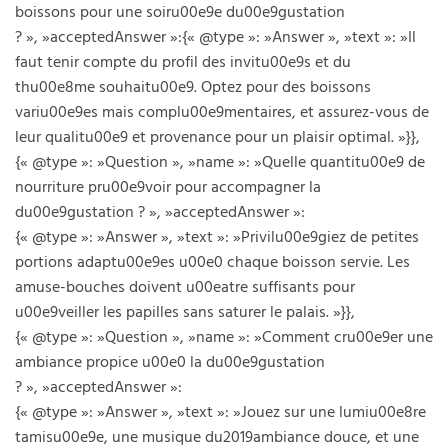
boissons pour une soiru00e9e du00e9gustation
? », »acceptedAnswer »:{« @type »: »Answer », »text »: »Il
faut tenir compte du profil des invitu00e9s et du
thu00e8me souhaitu00e9. Optez pour des boissons
variu00e9es mais complu00e9mentaires, et assurez-vous de
leur qualitu00e9 et provenance pour un plaisir optimal. »}},
{« @type »: »Question », »name »: »Quelle quantitu00e9 de
nourriture pru00e9voir pour accompagner la
du00e9gustation ? », »acceptedAnswer »:
{« @type »: »Answer », »text »: »Privilu00e9giez de petites
portions adaptu00e9es u00e0 chaque boisson servie. Les
amuse-bouches doivent u00eatre suffisants pour
u00e9veiller les papilles sans saturer le palais. »}},
{« @type »: »Question », »name »: »Comment cru00e9er une
ambiance propice u00e0 la du00e9gustation
? », »acceptedAnswer »:
{« @type »: »Answer », »text »: »Jouez sur une lumiu00e8re
tamisu00e9e, une musique du2019ambiance douce, et une