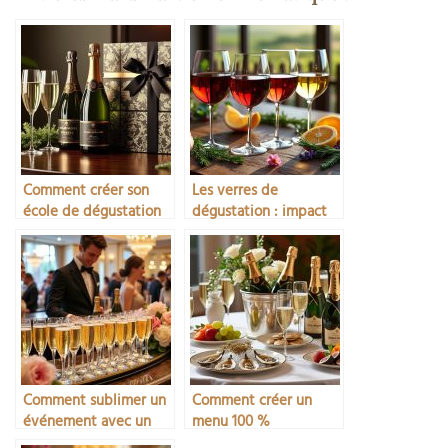
Comment créer son
Les verres de
école de dégustation
dégustation : impact
sur les arômes
Comment sublimer un
Comment créer un
événement avec un
menu 100 %
bar à champagne
champagne