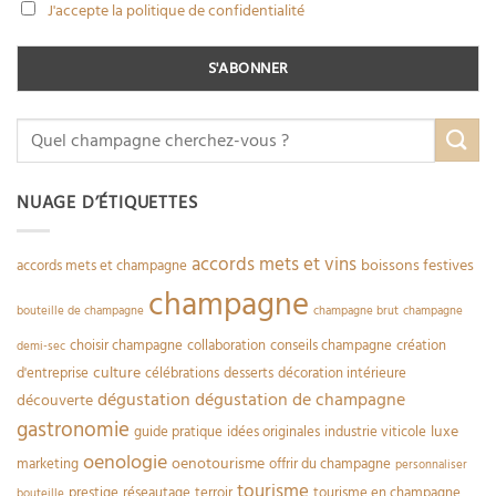
J'accepte la politique de confidentialité
NUAGE D’ÉTIQUETTES
accords mets et vins
boissons festives
accords mets et champagne
champagne
bouteille de champagne
champagne brut
champagne
choisir champagne
collaboration
conseils champagne
création
demi-sec
culture
d'entreprise
célébrations
desserts
décoration intérieure
dégustation
dégustation de champagne
découverte
gastronomie
luxe
guide pratique
idées originales
industrie viticole
oenologie
oenotourisme
marketing
offrir du champagne
personnaliser
tourisme
prestige
réseautage
terroir
tourisme en champagne
bouteille