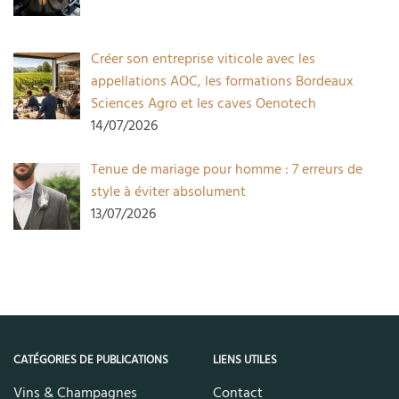
Créer son entreprise viticole avec les
appellations AOC, les formations Bordeaux
Sciences Agro et les caves Oenotech
14/07/2026
Tenue de mariage pour homme : 7 erreurs de
style à éviter absolument
13/07/2026
CATÉGORIES DE PUBLICATIONS
LIENS UTILES
Vins & Champagnes
Contact