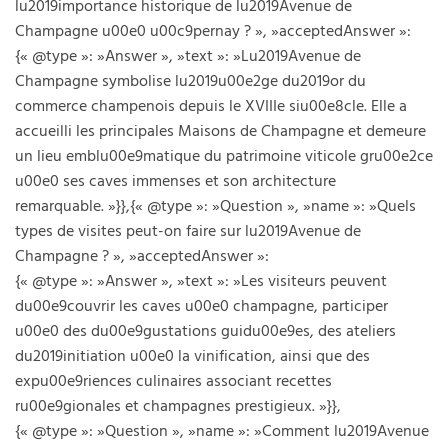
lu2019importance historique de lu2019Avenue de
Champagne u00e0 u00c9pernay ? », »acceptedAnswer »:
{« @type »: »Answer », »text »: »Lu2019Avenue de
Champagne symbolise lu2019u00e2ge du2019or du
commerce champenois depuis le XVIIIe siu00e8cle. Elle a
accueilli les principales Maisons de Champagne et demeure
un lieu emblu00e9matique du patrimoine viticole gru00e2ce
u00e0 ses caves immenses et son architecture
remarquable. »}},{« @type »: »Question », »name »: »Quels
types de visites peut-on faire sur lu2019Avenue de
Champagne ? », »acceptedAnswer »:
{« @type »: »Answer », »text »: »Les visiteurs peuvent
du00e9couvrir les caves u00e0 champagne, participer
u00e0 des du00e9gustations guidu00e9es, des ateliers
du2019initiation u00e0 la vinification, ainsi que des
expu00e9riences culinaires associant recettes
ru00e9gionales et champagnes prestigieux. »}},
{« @type »: »Question », »name »: »Comment lu2019Avenue