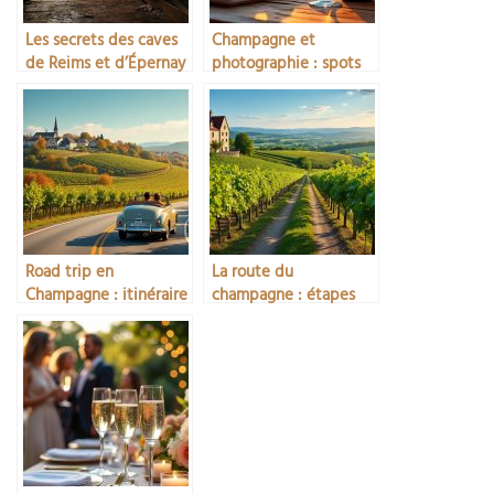
Les secrets des caves
Champagne et
de Reims et d’Épernay
photographie : spots
incontournables
Road trip en
La route du
Champagne : itinéraire
champagne : étapes
conseillé
incontournables