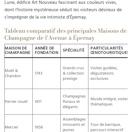
Lune, édifice Art Nouveau fascinant aux couleurs vives,
dont l’histoire mystérieuse séduit les visiteurs désireux de
s’imprégner de la vie intimiste d’Épernay.
Tableau comparatif des principales Maisons de
Champagne de l’Avenue à Épernay
MAISON DE
ANNÉE DE
PARTICULARITÉS
SPÉCIALITÉ
CHAMPAGNE
FONDATION
ŒNOTOURISTIQUES
Grands crus
Visites guidées,
Moët &
1743
& collection
dégustations
Chandon
prestige
exclusives
Champagnes
Musée intégré, visites
Perrier-Jouët
1811
floraux et
thématiques
élégants
Assemblages
innovants et
Tour de barrique,
Mercier
1858
jeunes
parcours interactif