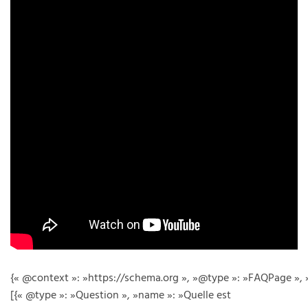
{« @context »: »https://schema.org », »@type »: »FAQPage », 
[{« @type »: »Question », »name »: »Quelle est