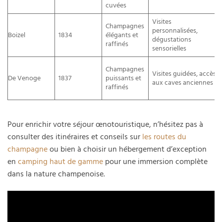
cuvées
Visites
Champagnes
personnalisées,
Boizel
1834
élégants et
dégustations
raffinés
sensorielles
Champagnes
Visites guidées, accès
De Venoge
1837
puissants et
aux caves anciennes
raffinés
Pour enrichir votre séjour œnotouristique, n’hésitez pas à
consulter des itinéraires et conseils sur
les routes du
champagne
ou bien à choisir un hébergement d’exception
en
camping haut de gamme
pour une immersion complète
dans la nature champenoise.