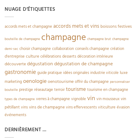
NUAGE D’ÉTIQUETTES
accords mets et vins
boissons festives
accords mets et champagne
champagne
bouteille de champagne
champagne brut
champagne
choisir champagne
collaboration
conseils champagne
création
demi-sec
culture
d'entreprise
célébrations
desserts
décoration intérieure
dégustation
dégustation de champagne
découverte
gastronomie
luxe
guide pratique
idées originales
industrie viticole
oenologie
oenotourisme
marketing
offrir du champagne
personnaliser
tourisme
prestige
réseautage
terroir
tourisme en champagne
bouteille
vin
vin
verres à champagne
vignoble
vin mousseux
types de champagne
pétillant
vins de champagne
vins
vins effervescents
viticulture
évasion
événements
DERNIÈREMENT …