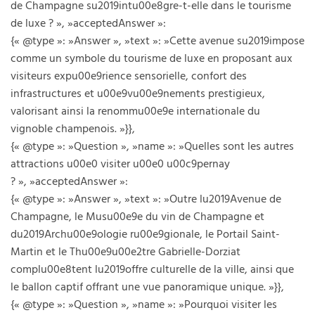
de Champagne su2019intu00e8gre-t-elle dans le tourisme
de luxe ? », »acceptedAnswer »:
{« @type »: »Answer », »text »: »Cette avenue su2019impose
comme un symbole du tourisme de luxe en proposant aux
visiteurs expu00e9rience sensorielle, confort des
infrastructures et u00e9vu00e9nements prestigieux,
valorisant ainsi la renommu00e9e internationale du
vignoble champenois. »}},
{« @type »: »Question », »name »: »Quelles sont les autres
attractions u00e0 visiter u00e0 u00c9pernay
? », »acceptedAnswer »:
{« @type »: »Answer », »text »: »Outre lu2019Avenue de
Champagne, le Musu00e9e du vin de Champagne et
du2019Archu00e9ologie ru00e9gionale, le Portail Saint-
Martin et le Thu00e9u00e2tre Gabrielle-Dorziat
complu00e8tent lu2019offre culturelle de la ville, ainsi que
le ballon captif offrant une vue panoramique unique. »}},
{« @type »: »Question », »name »: »Pourquoi visiter les