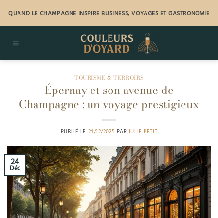
Passer
QUAND LE CHAMPAGNE INSPIRE BUSINESS, VOYAGES ET GASTRONOMIE
au
contenu
TOURISME & TERROIRS
Épernay et son avenue de
Champagne : un voyage prestigieux
PUBLIÉ LE
24/12/2025
PAR
JULIE PETIT
24
Déc