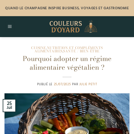
Passer
QUAND LE CHAMPAGNE INSPIRE BUSINESS, VOYAGES ET GASTRONOMIE
au
contenu
CUISINE
,
NUTRITION ET COMPLÉMENTS
ALIMENTAIRES
,
SANTÉ / BIEN-ÊTRE
Pourquoi adopter un régime
alimentaire végétalien ?
PUBLIÉ LE
25/07/2025
PAR
JULIE PETIT
25
Juil