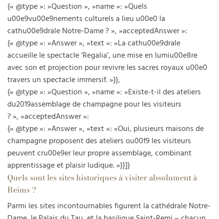
{« @type »: »Question », »name »: »Quels
u00e9vu00e9nements culturels a lieu u00e0 la
cathu00e9drale Notre-Dame ? », »acceptedAnswer »:
{« @type »: »Answer », »text »: »La cathu00e9drale
accueille le spectacle ‘Regalia’, une mise en lumiu00e8re
avec son et projection pour revivre les sacres royaux u00e0
travers un spectacle immersif. »}},
{« @type »: »Question », »name »: »Existe-t-il des ateliers
du2019assemblage de champagne pour les visiteurs
? », »acceptedAnswer »:
{« @type »: »Answer », »text »: »Oui, plusieurs maisons de
champagne proposent des ateliers ou00f9 les visiteurs
peuvent cru00e9er leur propre assemblage, combinant
apprentissage et plaisir ludique. »}}]}
Quels sont les sites historiques à visiter absolument à
Reims ?
Parmi les sites incontournables figurent la cathédrale Notre-
Dame, le Palais du Tau, et la basilique Saint-Remi – chacun