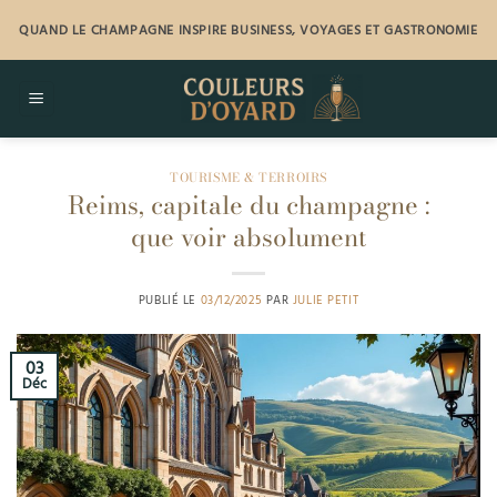
Passer
QUAND LE CHAMPAGNE INSPIRE BUSINESS, VOYAGES ET GASTRONOMIE
au
contenu
TOURISME & TERROIRS
Reims, capitale du champagne :
que voir absolument
PUBLIÉ LE
03/12/2025
PAR
JULIE PETIT
03
Déc