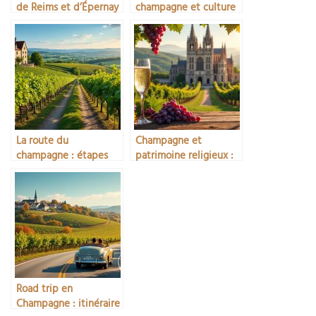
de Reims et d’Épernay
champagne et culture
lors d’un séjour
La route du
Champagne et
champagne : étapes
patrimoine religieux :
incontournables
abbayes et cathédrales
Road trip en
Champagne : itinéraire