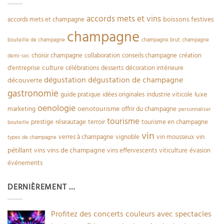
accords mets et vins
boissons festives
accords mets et champagne
champagne
bouteille de champagne
champagne brut
champagne
choisir champagne
collaboration
conseils champagne
création
demi-sec
culture
d'entreprise
célébrations
desserts
décoration intérieure
dégustation
dégustation de champagne
découverte
gastronomie
luxe
guide pratique
idées originales
industrie viticole
oenologie
oenotourisme
marketing
offrir du champagne
personnaliser
tourisme
prestige
réseautage
terroir
tourisme en champagne
bouteille
vin
vin
verres à champagne
vignoble
vin mousseux
types de champagne
pétillant
vins de champagne
vins
vins effervescents
viticulture
évasion
événements
DERNIÈREMENT …
Profitez des concerts couleurs avec spectacles