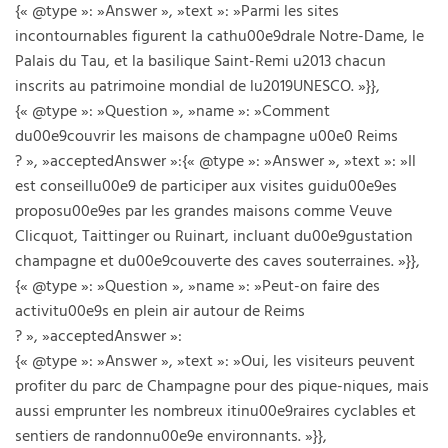
{« @type »: »Answer », »text »: »Parmi les sites
incontournables figurent la cathu00e9drale Notre-Dame, le
Palais du Tau, et la basilique Saint-Remi u2013 chacun
inscrits au patrimoine mondial de lu2019UNESCO. »}},
{« @type »: »Question », »name »: »Comment
du00e9couvrir les maisons de champagne u00e0 Reims
? », »acceptedAnswer »:{« @type »: »Answer », »text »: »Il
est conseillu00e9 de participer aux visites guidu00e9es
proposu00e9es par les grandes maisons comme Veuve
Clicquot, Taittinger ou Ruinart, incluant du00e9gustation
champagne et du00e9couverte des caves souterraines. »}},
{« @type »: »Question », »name »: »Peut-on faire des
activitu00e9s en plein air autour de Reims
? », »acceptedAnswer »:
{« @type »: »Answer », »text »: »Oui, les visiteurs peuvent
profiter du parc de Champagne pour des pique-niques, mais
aussi emprunter les nombreux itinu00e9raires cyclables et
sentiers de randonnu00e9e environnants. »}},