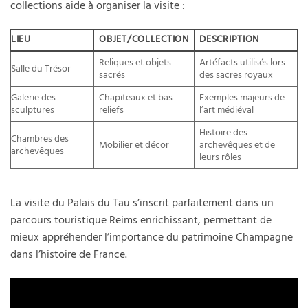
collections aide à organiser la visite :
LIEU
OBJET/COLLECTION
DESCRIPTION
Reliques et objets
Artéfacts utilisés lors
Salle du Trésor
sacrés
des sacres royaux
Galerie des
Chapiteaux et bas-
Exemples majeurs de
sculptures
reliefs
l’art médiéval
Histoire des
Chambres des
Mobilier et décor
archevêques et de
archevêques
leurs rôles
La visite du Palais du Tau s’inscrit parfaitement dans un
parcours touristique Reims enrichissant, permettant de
mieux appréhender l’importance du patrimoine Champagne
dans l’histoire de France.