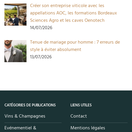
Créer son entreprise viticole avec les
appellations AOC, les formations Bordeaux
Sciences Agro et les caves Oenotech
14/07/2026
Tenue de mariage pour homme : 7 erreurs de
style à éviter absolument
13/07/2026
CATÉGORIES DE PUBLICATIONS
LIENS UTILES
Vins & Champagnes
Contact
Evénementiel &
Mentions légales